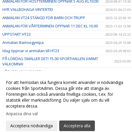
ANMÄLAN FÖR HÖSTTERMINEN ÖPPNAR 5 AUG KL10:00
2024-08-01 15:30
HYR VALLBOHAGA VINTERTID
2024-01-06 21:05
ANMÄLAN VT24 STÄNGD FÖR BARN OCH TRUPP
2023-12-23 00:19
ANMÄLAN FÖR VÅRTERMINEN ÖPPNAR 11 DEC KL.10.00
2023-11-03 12:08
UPPSTART HT23
2023-08-14 22:22
Anmälan Bamsegympa
2023-06-29 10:08
Idag öppnar vi anmälan till HT23
2023-05-29 08:02
PÅ LÖRDAG SMÄLLER DET! 15.00 SPORTHALLEN VARMT
2023-05-09
VÄLKOMNA!
VÅRUPPVISNING 2023!
2023-04-04 22:47
Uppstart Medelgympa Åker
2023-04-02 22:10
För att hemsidan ska fungera korrekt använder vi nödvändiga
UPPSTART VÅRTERMINEN 2023
cookies från SportAdmin. Dessa går inte att stänga av.
2023-01-15 16:41
Föreningen kan också använda frivilliga cookies, t.ex. för
Välkommen till vår nya hemsida
2022-12-12 11:17
statistik eller marknadsföring. Du väljer själv om du vill
acceptera dessa.
Anpassa dina val
Cookie-
Gå till
inställningar
Webbversion
Acceptera nödvändiga
Acceptera alla