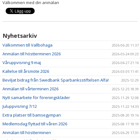
Välkommen med din anmälan
VALLBOHAGA
KALENDER
KONTAKTA OSS
Nyhetsarkiv
Välkommen till Vallbohaga
2026-06-20 11:37
Anmälan till höstterminen 2026
2026-05-24 09:23
Våruppvisning 9 maj
2026-04-27 21:16
Kallelse till årsmöte 2026
2026-03-05 11:41
Beviljat bidrag från Swedbank Sparbanksstiftelsen Alfa!
2025-12-29
Anmälan till vårterminen 2026
2025-12-25 18:39
Nytt samarbete för föreningskläder
2025-11-29 12:08
Juluppvisning 7/12
2025-11-22 14:35
Extra platser till bamsegympan
2025-08-20 19:16
Medlemsdag flyttad till våren 2026
2025-08-17 18:19
Anmälan till höstterminen
2025-06-29 17:31