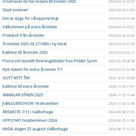
Vi behöver bli fler ledare till hösten 2025
2025-06-16 12:37
Glad sommar!
2025-06-06 11:05
Det är dags för våruppvisning!
2025-05-04 15:44
Välkommen på extra årsmöte
2025-04-16 16:21
Protokoll från årsmöte
2025-03-30 22:00
Årsmötet 2025-03-27 hålls i ny lokal
2025-03-26 07:53
Kallelse till årsmöte 2025
2025-03-05 20:11
Prova och beställ föreningskläder hos Pölder Sport
2025-02-18 08:58
Nytt datum för extra årsmöte 7/1
2025-01-01 13:44
GOTT NYTT ÅR!
2024-12-31 09:04
Kallelse till extra årsmöte
2024-11-18 17:31
ANMÄLAN VÅREN 2025
2024-11-10 15:44
JUBILEUMSSHOW 14 december
2024-11-06 13:08
ÅRSMÖTE 7/11 i Vallbohaga
2024-09-08 21:05
UPPSTART höstterminen 2024
2024-08-23 11:39
NAGK-dagen 25 augusti Vallbohaga
2024-08-17 13:21