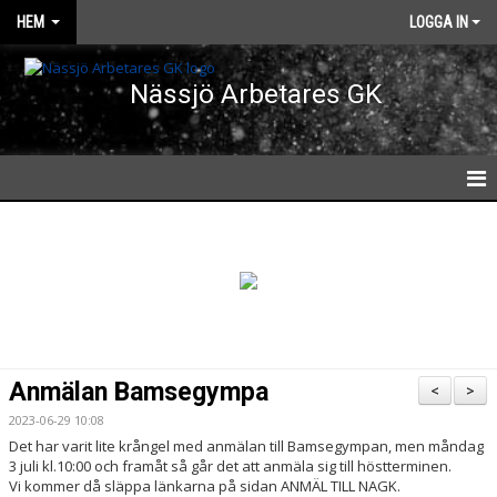
HEM
LOGGA IN
Nässjö Arbetares GK
HEM
NYHETER
ANMÄL DIG TILL NAGK
FÖRENINGSINFORMATION
Anmälan Bamsegympa
<
>
BRA ATT VETA
2023-06-29 10:08
Det har varit lite krångel med anmälan till Bamsegympan, men måndag
MEDLEMSKAP / AVGIFTER
3 juli kl.10:00 och framåt så går det att anmäla sig till höstterminen.
Vi kommer då släppa länkarna på sidan ANMÄL TILL NAGK.